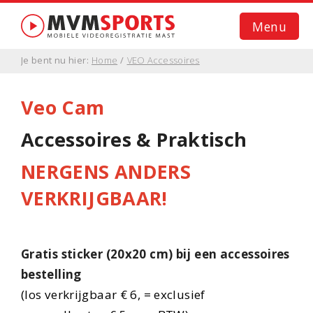
Menu
Je bent nu hier:
Home
/
VEO Accessoires
Home
Veo Cam
VEO CAM 3
Accessoires & Praktisch
VEO Accessoires
NERGENS ANDERS
VEO Workshop
VERKRIJGBAAR!
Contact
Bel nu
Gratis sticker (20x20 cm) bij een accessoires
bestelling
Stuur WhatsApp
(los verkrijgbaar € 6, = exclusief
E-mail